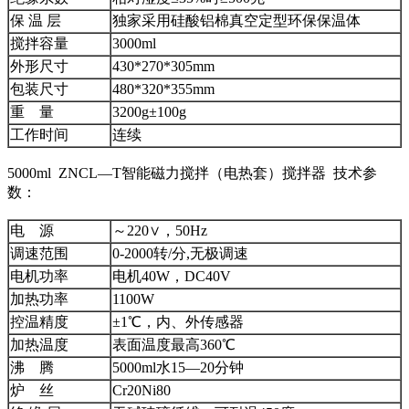
保 温 层
独家采用硅酸铝棉真空定型环保保温体
搅拌容量
3000ml
外形尺寸
430*270*305mm
包装尺寸
480*320*355mm
重 量
3200g±100g
工作时间
连续
5000ml ZNCL—T智能磁力搅拌（电热套）搅拌器 技术参
数：
电 源
～220∨，50Hz
调速范围
0-2000转/分,无极调速
电机功率
电机40W，DC40V
加热功率
1100W
控温精度
±1℃，内、外传感器
加热温度
表面温度最高360℃
沸 腾
5000ml水15—20分钟
炉 丝
Cr20Ni80