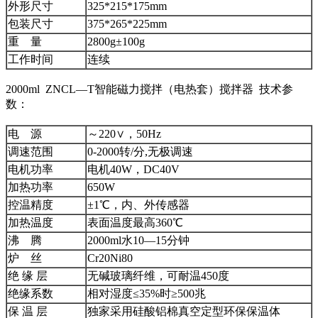
外形尺寸
325*215*175mm
包装尺寸
375*265*225mm
重 量
2800g±100g
工作时间
连续
2000ml ZNCL—T智能磁力搅拌（电热套）搅拌器 技术参
数：
电 源
～220∨，50Hz
调速范围
0-2000转/分,无极调速
电机功率
电机40W，DC40V
加热功率
650W
控温精度
±1℃，内、外传感器
加热温度
表面温度最高360℃
沸 腾
2000ml水10—15分钟
炉 丝
Cr20Ni80
绝 缘 层
无碱玻璃纤维，可耐温450度
绝缘系数
相对湿度≤35%时≥500兆
保 温 层
独家采用硅酸铝棉真空定型环保保温体