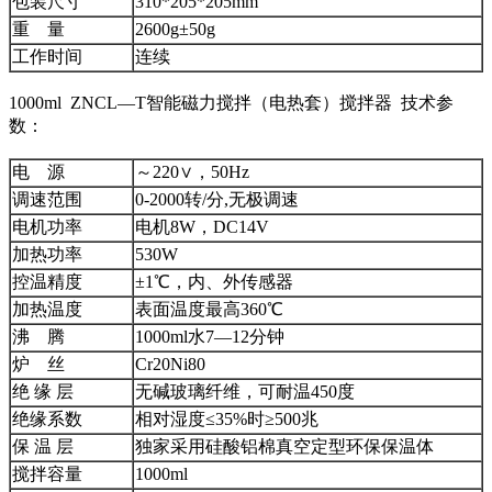
包装尺寸
310*205*205mm
重 量
2600g±50g
工作时间
连续
1000ml ZNCL—T智能磁力搅拌（电热套）搅拌器 技术参
数：
电 源
～220∨，50Hz
调速范围
0-2000转/分,无极调速
电机功率
电机8W，DC14V
加热功率
530W
控温精度
±1℃，内、外传感器
加热温度
表面温度最高360℃
沸 腾
1000ml水7—12分钟
炉 丝
Cr20Ni80
绝 缘 层
无碱玻璃纤维，可耐温450度
绝缘系数
相对湿度≤35%时≥500兆
保 温 层
独家采用硅酸铝棉真空定型环保保温体
搅拌容量
1000ml