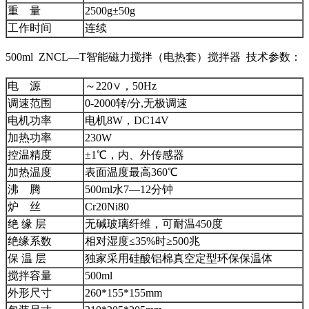
重 量
2500g±50g
工作时间
连续
500ml ZNCL—T智能磁力搅拌（电热套）搅拌器 技术参数：
电 源
～220∨，50Hz
调速范围
0-2000转/分,无极调速
电机功率
电机8W，DC14V
加热功率
230W
控温精度
±1℃，内、外传感器
加热温度
表面温度最高360℃
沸 腾
500ml水7—12分钟
炉 丝
Cr20Ni80
绝 缘 层
无碱玻璃纤维，可耐温450度
绝缘系数
相对湿度≤35%时≥500兆
保 温 层
独家采用硅酸铝棉真空定型环保保温体
搅拌容量
500ml
外形尺寸
260*155*155mm