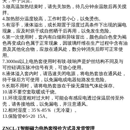
失，不予负责。
3.做高温加热结束时，请先关加热，待几分钟余温散后再关搅
拌。
4.加热部分温度较高，工作时需小心，以免烫伤。
5.有湿手，液体溢出，或长期置于湿度过高条件下出现的漏电
现象，应及时烘干或自然晒干后再用，以免发生危险。
6.第一次使用时，套内有白烟和异味冒出，颜色由白色变为褐
色再变成白色属于正常现象，因玻璃纤维在生产过程中含有油
质及其他化合物，应放在通风处，数分钟消失后即可正常使
用。
7.3000ml以上电热套使用时有吱-吱响声是炉丝结构不同及与
可控硅调压脉冲信号有关，可放心使用。
8.液体溢入套内时，请迅速关闭电源，将电热套放在通风处，
待干燥后方可使用，以免漏电或电器短路发生危险。
9.长期不用时，请将电热套放在干燥无腐蚀气体处保存。
10.请不要空套取暖或干烧。
11.环境湿度相对过大时，可能会有感应电透过保温层传至外
壳，请务接地线，以免漏电，并注意通风。
12.相对湿度：35％-85％（无冷凝）。
13.保险管Φ5×20 15A。
ZNCL-T智能磁力电热套报价方式及发货管理