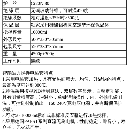
炉 丝
Cr20Ni80
绝 缘 层
无碱玻璃纤维，可耐温450度
绝缘系数
相对湿度≤35%时≥500兆
保 温 层
独家采用硅酸铝棉真空定型环保保温体
搅拌容量
10000ml
外形尺寸
500*330*305mm
包装尺寸
550*380*355mm
重 量
4500g±300g
工作时间
连续
智能磁力搅拌电热套特点
1.采用电热套加热，具有受热面积大、均匀、升温快的特点，
最高温度可达到380℃。
2.控温采用模糊PID控制算法，双屏数字显示，自整定功能，
具有测量精度高，冲温小，单键轻触操作，内、外热电偶测
温，可控硅控制输出，160-240V宽电压电源，并有断偶保护
功能。
3.可对50-10000ml标准或非标准反应瓶进行加热搅拌。
4.采用德国PAPST系列直流无刷电机，性能稳定，噪音小，寿
命长，无火花产生。