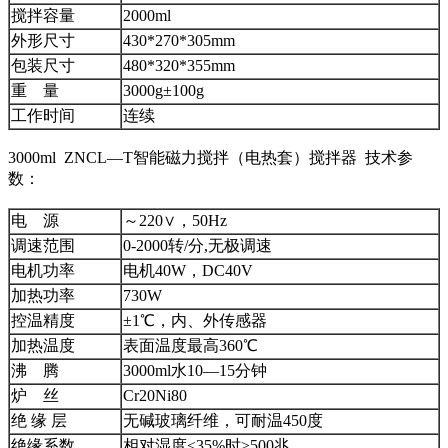
搅拌容量
2000ml
外形尺寸
430*270*305mm
包装尺寸
480*320*355mm
重 量
3000g±100g
工作时间
连续
3000ml ZNCL—T智能磁力搅拌（电热套）搅拌器 技术参
数：
电 源
～220∨，50Hz
调速范围
0-2000转/分,无极调速
电机功率
电机40W，DC40V
加热功率
730W
控温精度
±1℃，内、外传感器
加热温度
表面温度最高360℃
沸 腾
3000ml水10—15分钟
炉 丝
Cr20Ni80
绝 缘 层
无碱玻璃纤维，可耐温450度
绝缘系数
相对湿度≤35%时≥500兆