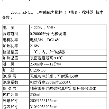
250ml ZNCL—T智能磁力搅拌（电热套）搅拌器 技术
参数：
电 源
～220∨，50Hz
调速范围
0-2000转/分,无极调速
电机功率
电机8W，DC14V
加热功率
216W
控温精度
±1℃，内、外传感器
加热温度
表面温度最高360℃
沸 腾
250ml水7—12分钟
炉 丝
Cr20Ni80
绝 缘 层
无碱玻璃纤维，可耐温450度
绝缘系数
相对湿度≤35%时≥500兆
保 温 层
独家采用硅酸铝棉真空定型环保保温体
搅拌容量
250ml
外形尺寸
260*155*155mm
包装尺寸
310*205*205mm