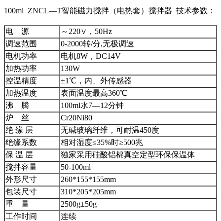
100ml ZNCL—T智能磁力搅拌（电热套）搅拌器 技术参数：
电 源
～220∨，50Hz
调速范围
0-2000转/分,无极调速
电机功率
电机8W，DC14V
加热功率
130W
控温精度
±1℃，内、外传感器
加热温度
表面温度最高360℃
沸 腾
100ml水7—12分钟
炉 丝
Cr20Ni80
绝 缘 层
无碱玻璃纤维，可耐温450度
绝缘系数
相对湿度≤35%时≥500兆
保 温 层
独家采用硅酸铝棉真空定型环保保温体
搅拌容量
50-100ml
外形尺寸
260*155*155mm
包装尺寸
310*205*205mm
重 量
2500g±50g
工作时间
连续