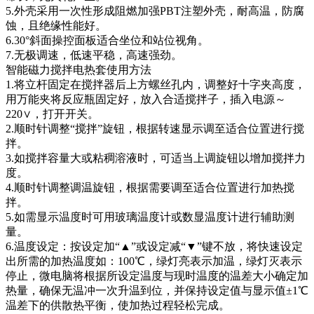
5.外壳采用一次性形成阻燃加强PBT注塑外壳，耐高温，防腐
蚀，且绝缘性能好。
6.30°斜面操控面板适合坐位和站位视角。
7.无极调速，低速平稳，高速强劲。
智能磁力搅拌电热套使用方法
1.将立杆固定在搅拌器后上方螺丝孔内，调整好十字夹高度，
用万能夹将反应瓶固定好，放入合适搅拌子，插入电源～
220∨，打开开关。
2.顺时针调整“搅拌”旋钮，根据转速显示调至适合位置进行搅
拌。
3.如搅拌容量大或粘稠溶液时，可适当上调旋钮以增加搅拌力
度。
4.顺时针调整调温旋钮，根据需要调至适合位置进行加热搅
拌。
5.如需显示温度时可用玻璃温度计或数显温度计进行辅助测
量。
6.温度设定：按设定加“▲”或设定减“▼”键不放，将快速设定
出所需的加热温度如：100℃，绿灯亮表示加温，绿灯灭表示
停止，微电脑将根据所设定温度与现时温度的温差大小确定加
热量，确保无温冲一次升温到位，并保持设定值与显示值±1℃
温差下的供散热平衡，使加热过程轻松完成。