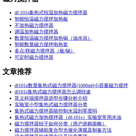
df-101s集热式恒温加热磁力搅拌器
智能恒温磁力搅拌加热板
不加热磁力搅拌器
调温加热磁力搅拌器
数显恒温磁力搅拌加热锅（油水浴）
智能数显磁力搅拌电热套
多点/联磁力搅拌器（板/锅）
可定时磁力搅拌器
文章推荐
df101z数显集热式磁力搅拌器(1000ml)小容量磁力搅拌
df101s集热式磁力搅拌器怎么调转速
巩义科瑞搅拌器选型步骤分析介绍
实验室小型集热式磁力搅拌器分类
集热式磁力搅拌器能控制水温到零度吗
集热式磁力加热搅拌器（df-101s）实验室常用水油
磁力搅拌器转子如何分类（用户选购策略）
磁力搅拌器辅助复合型光催化薄膜及制备方法