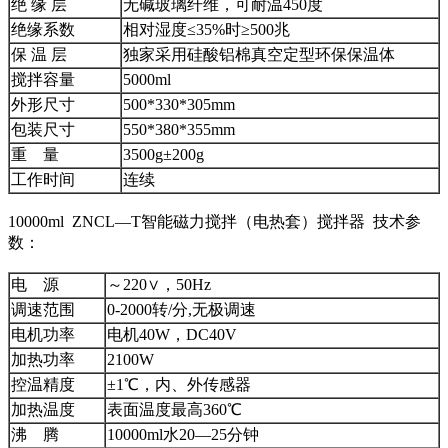
绝 缘 层
无碱玻璃纤维，可耐温450度
绝缘系数
相对湿度≤35%时≥500兆
保 温 层
独家采用硅酸铝棉真空定型环保保温体
搅拌容量
5000ml
外形尺寸
500*330*305mm
包装尺寸
550*380*355mm
重 量
3500g±200g
工作时间
连续
10000ml ZNCL—T智能磁力搅拌（电热套）搅拌器 技术参
数：
电 源
～220∨，50Hz
调速范围
0-2000转/分,无极调速
电机功率
电机40W，DC40V
加热功率
2100W
控温精度
±1℃，内、外传感器
加热温度
表面温度最高360℃
沸 腾
10000ml水20—25分钟