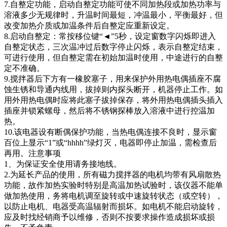
7.自整定功能，启动自整定功能可使不同加热段或加热功率与
溶液多少无规律时，升温时间最短，冲温最小，平衡最好，但
改变加热介质或加温条件后自整定应重新设定。
8.启动自整定：常按移位键“◄”5秒，设定窗数字闪烁即进入
自整定状态，三次温冲过后数字停止闪烁，表示自整定结束，
可进行使用，但自整定需在初始加温时使用，中途进行的自整
定不准确。
9.搅拌器后下方有一橡胶塞子，用来保护外用热电偶插座不腐
蚀生锈和导通内线用，拔掉则内探头断开，机器停止工作。如
用外用热电偶时应将此塞子拔掉保存，将外用热电偶插头插入
插座并锁紧螺母，然后将不锈钢探棒放入溶液中进行控温加
热。
10.该电器设有断偶保护功能，当热电偶连接不良时，显示窗
百位上显示“1”或“hhhh”绿灯灭，电器即停止加温，需检查后
再用。注意事项
1、为保证安全使用请务接地线。
2.为延长产品的使用，所有磁力搅拌器的电机均带有风扇散热
功能，故作加热实验时特别是高温加热试验时，该仪器不能单
做加热使用，务将电机调至旋转或中速旋转状态（或空转），
以防止电机、电器受高温辐射而损坏。如电机不能启动旋转，
应及时找经销商予以维修，否则不按要求操作造成损坏或损