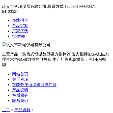
巩义市科瑞仪器有限公司
联系方式
13253519993
/
0371-
64123551
在线报价
产品定制
厂家优势
Sitemap
主营产品：集热式恒温数显磁力搅拌器,磁力搅拌加热板,磁力
搅拌水浴锅,磁力搅拌电热套.生产厂家现货供应，可OEM贴
牌！
网站首页
关于科瑞
智能数显恒温磁力搅拌器
产品资料
售后服务
联系我们
主页
>
产品资料
>