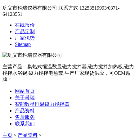
巩义市科瑞仪器有限公司
联系方式
13253519993
/
0371-
64123551
在线报价
产品定制
厂家优势
Sitemap
主营产品：集热式恒温数显磁力搅拌器,磁力搅拌加热板,磁力
搅拌水浴锅,磁力搅拌电热套.生产厂家现货供应，可OEM贴
牌！
网站首页
关于科瑞
智能数显恒温磁力搅拌器
产品资料
售后服务
联系我们
主页
>
产品资料
>